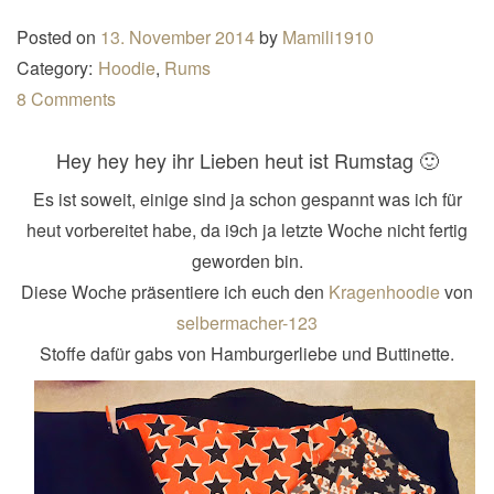
n
Posted on
13. November 2014
by
Mamili1910
a
Category:
Hoodie
,
Rums
v
8 Comments
i
g
Hey hey hey ihr Lieben heut ist Rumstag 🙂
a
Es ist soweit, einige sind ja schon gespannt was ich für
t
heut vorbereitet habe, da i9ch ja letzte Woche nicht fertig
i
geworden bin.
o
Diese Woche präsentiere ich euch den
Kragenhoodie
von
n
selbermacher-123
Stoffe dafür gabs von Hamburgerliebe und Buttinette.