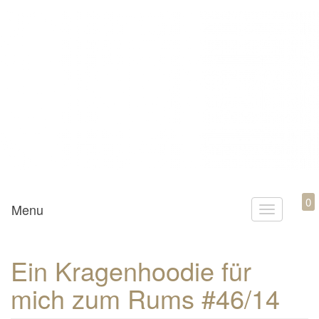
Mamili1910
0
Menu
T
o
g
Ein Kragenhoodie für
g
mich zum Rums #46/14
l
e