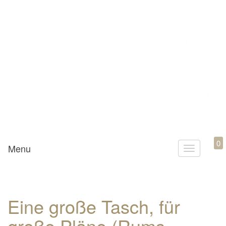
Mamili1910
0
Menu
T
o
g
g
Eine große Tasch, für
l
große Pläne (Rums
e