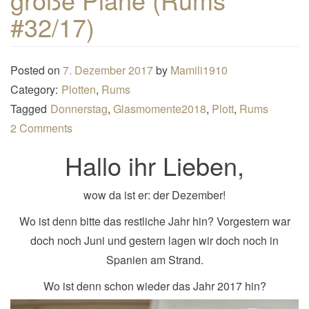
n
#32/17)
a
v
Posted on
7. Dezember 2017
by
Mamili1910
i
Category:
Plotten
,
Rums
g
Tagged
Donnerstag
,
Glasmomente2018
,
Plott
,
Rums
a
2 Comments
t
i
Hallo ihr Lieben,
o
n
wow da ist er: der Dezember!
Wo ist denn bitte das restliche Jahr hin? Vorgestern war
doch noch Juni und gestern lagen wir doch noch in
Spanien am Strand.
Wo ist denn schon wieder das Jahr 2017 hin?