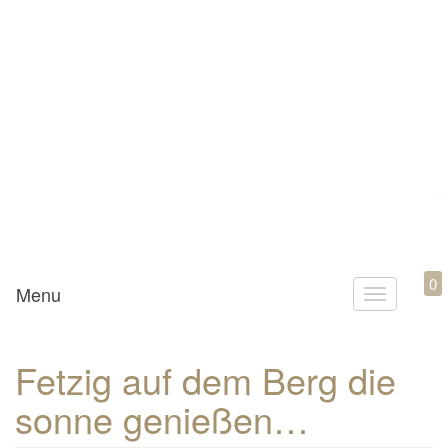
Mamili1910
0
Menu
T
o
g
Fetzig auf dem Berg die
g
sonne genießen…
l
e