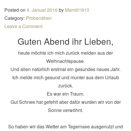
n
Posted on
4. Januar 2016
by
Mamili1910
a
Category:
Probenähen
v
Leave a Comment
i
Guten Abend ihr Lieben,
g
a
heute möchte ich mich zurück melden aus der
t
Weihnachtspause.
i
Und allen natürlich erstmal ein gesundes neues Jahr.
o
Ich melde mich gesund und munter aus dem Urlaub
n
zurück.
Es war ein Traum.
Gut Schnee hat gefehlt aber dafür wurden wir von der
Sonne verwöhnt.
So haben wir das Wetter am Tegernsee ausgenutzt und