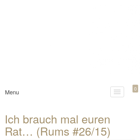
Mamili1910
0
Menu
T
o
g
Ich brauch mal euren
g
Rat… (Rums #26/15)
l
e