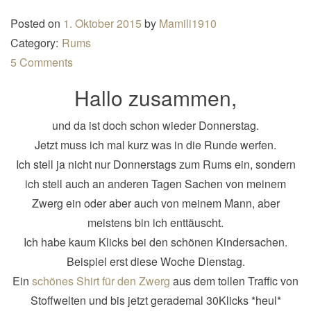
n
Posted on
1. Oktober 2015
by
Mamili1910
a
Category:
Rums
v
5 Comments
i
Hallo zusammen,
g
a
und da ist doch schon wieder Donnerstag.
t
Jetzt muss ich mal kurz was in die Runde werfen.
i
Ich stell ja nicht nur Donnerstags zum Rums ein, sondern
o
ich stell auch an anderen Tagen Sachen von meinem
n
Zwerg ein oder aber auch von meinem Mann, aber
meistens bin ich enttäuscht.
Ich habe kaum Klicks bei den schönen Kindersachen.
Beispiel erst diese Woche Dienstag.
Ein
schönes Shirt für den Zwerg
aus dem tollen Traffic von
Stoffwelten und bis jetzt gerademal 30Klicks *heul*