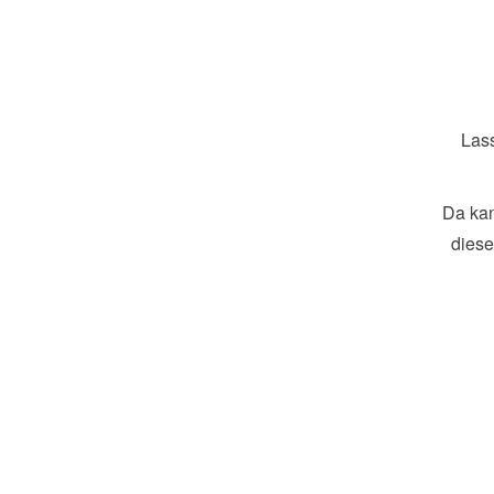
Lass
Da kan
diese