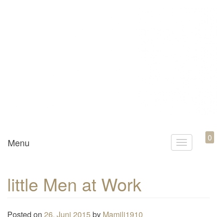
Mamili1910
0
Menu
T
o
g
little Men at Work
g
l
e
Posted on
26. Juni 2015
by
Mamili1910