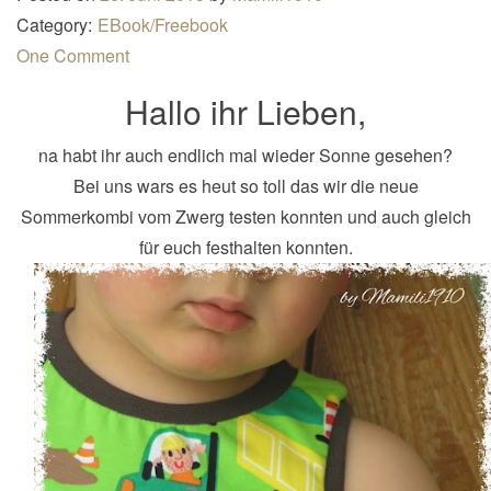
n
Category:
EBook/Freebook
a
One Comment
v
Hallo ihr Lieben,
i
g
na habt ihr auch endlich mal wieder Sonne gesehen?
a
Bei uns wars es heut so toll das wir die neue
t
Sommerkombi vom Zwerg testen konnten und auch gleich
i
für euch festhalten konnten.
o
n