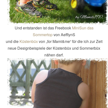
Und entstanden ist das Freebook
MiniSun das
Sommertop
von AefflynS
und die
Küstenbüx
von „for Mami&me“ für die ich zur Zeit
neue Designbeispiele der Küstenbüx und Sommerbüx
nähen darf.