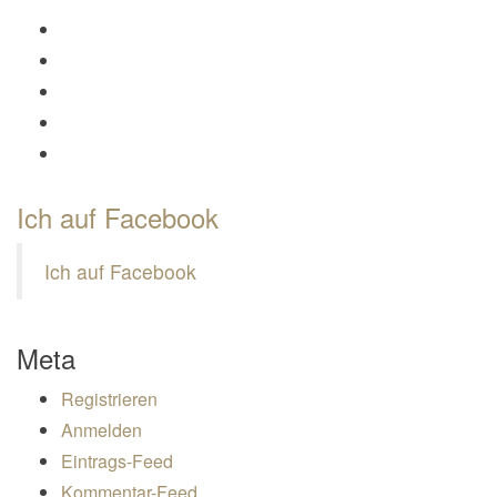
Profil von Mamili1910 auf Facebook anzeigen
Profil von Mamili1910 auf Twitter anzeigen
Profil von Mamili1910 auf Instagram anzeigen
Profil von Mamili1910 auf Pinterest anzeigen
Profil von Mamili1910 auf Google+ anzeigen
Ich auf Facebook
Ich auf Facebook
Meta
Registrieren
Anmelden
Eintrags-Feed
Kommentar-Feed