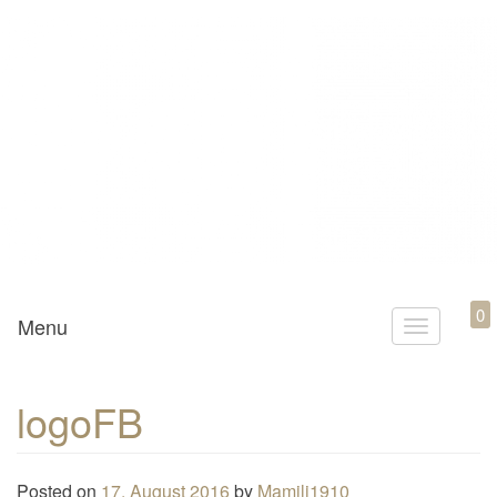
Mamili1910
0
Menu
T
o
g
logoFB
g
l
e
Posted on
17. August 2016
by
Mamili1910