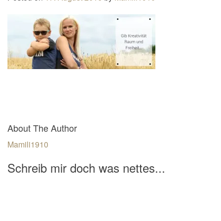
n
a
v
i
g
a
t
i
o
About The Author
n
Mamili1910
Schreib mir doch was nettes...