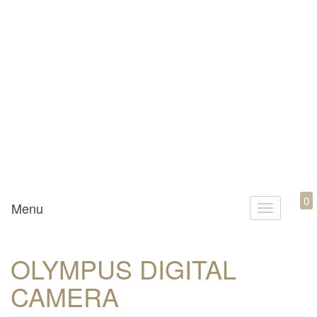
Mamili1910
0
Menu
T
o
g
OLYMPUS DIGITAL
g
CAMERA
l
e