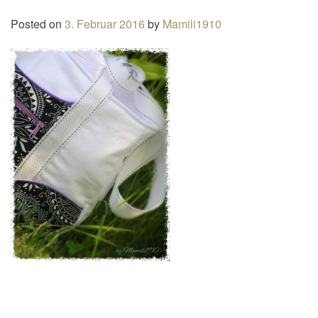
n
Posted on
3. Februar 2016
by
Mamili1910
a
v
i
g
a
t
i
o
n