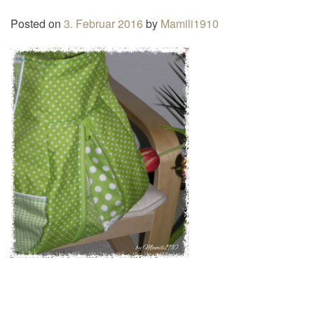
n
Posted on
3. Februar 2016
by
Mamili1910
a
v
i
g
a
t
i
o
n