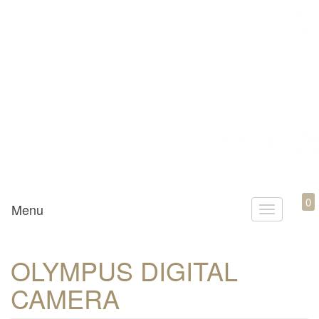
Mamili1910
0
Menu
T
o
g
OLYMPUS DIGITAL
g
CAMERA
l
e