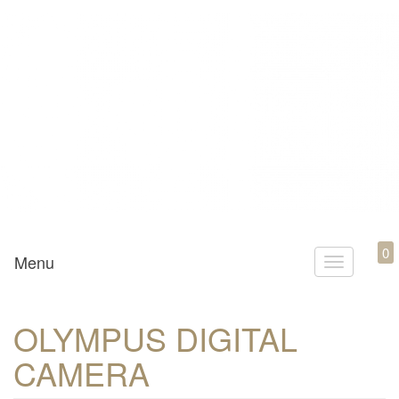
Mamili1910
0
Menu
T
o
g
OLYMPUS DIGITAL
g
CAMERA
l
e