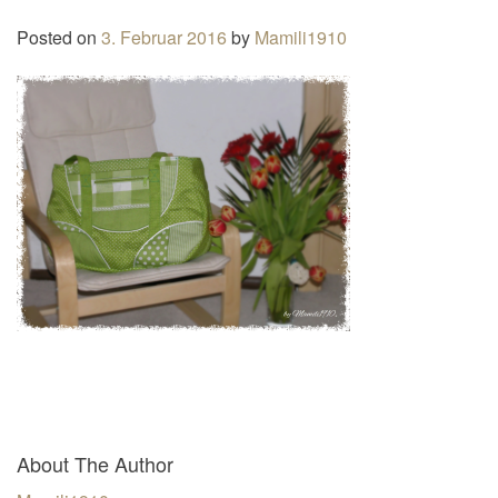
n
Posted on
3. Februar 2016
by
Mamili1910
a
v
i
g
a
t
i
o
n
About The Author