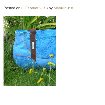
n
Posted on
3. Februar 2016
by
Mamili1910
a
v
i
g
a
t
i
o
n