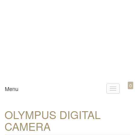
Mamili1910
0
Menu
T
o
g
OLYMPUS DIGITAL
g
CAMERA
l
e