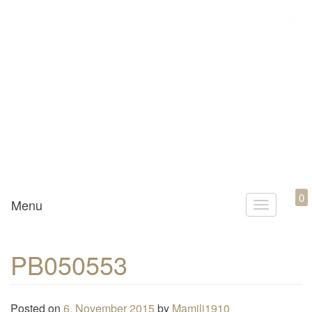
Mamili1910
0
Menu
T
o
g
PB050553
g
l
e
Posted on
6. November 2015
by
Mamili1910