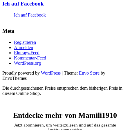
Ich auf Facebook
anzeigen
Pinterest
auf
anzeigen
Google+
anzeigen
Ich auf Facebook
Meta
Registrieren
Anmelden
Eintrags-Feed
Kommentar-Feed
WordPress.org
Proudly powered by
WordPress
|
Theme:
Envo Store
by
EnvoThemes
Die durchgestrichenen Preise entsprechen dem bisherigen Preis in
diesem Online-Shop.
Entdecke mehr von Mamili1910
Jetzt abonnieren, um weiterzulesen und auf das gesamte
Archiv zuzugreifen.