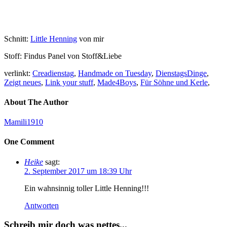
Schnitt:
Little Henning
von mir
Stoff: Findus Panel von Stoff&Liebe
verlinkt:
Creadienstag
,
Handmade on Tuesday
,
DienstagsDinge
,
Zeigt neues
,
Link your stuff
,
Made4Boys
,
Für Söhne und Kerle
,
About The Author
Mamili1910
One Comment
Heike
sagt:
2. September 2017 um 18:39 Uhr
Ein wahnsinnig toller Little Henning!!!
Antworten
Schreib mir doch was nettes...