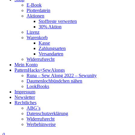
E-Book
Plotterdatein
Aktionen
Stoffreste verwerten
30% Aktion
Lizenz
Warenkorb
Kasse
Zahlungsarten
Versandarten
Widerrufsrecht
Mein Konto
PatternHacks+SewAlongs
Runa – Sew Along 2022 – Sewunity
Daumenlochbündchen nähen
LookBooks
Impressum
Newsletter
Rechtliches
ABG´s
Datenschutzerklärung
Widerrufsrecht
Werbehinweise
0