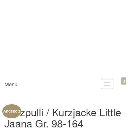
Mamili1910
0
Menu
T
o
g
Kurzpulli / Kurzjacke Little
g
Angebot!
l
Jaana Gr. 98-164
e