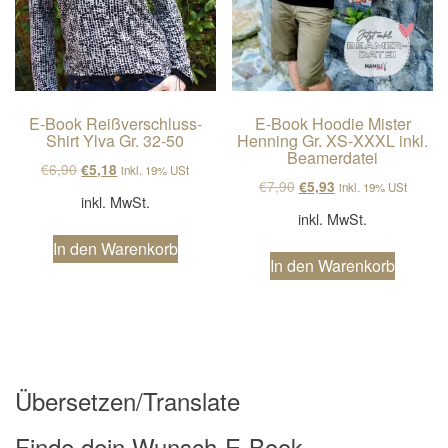
E-Book Reißverschluss-
E-Book Hoodie Mister
Shirt Ylva Gr. 32-50
Henning Gr. XS-XXXL inkl.
Beamerdatei
Ursprünglicher Preis war: €6,90
Aktueller Preis ist: €5,18.
€
6,90
€
5,18
inkl. 19% USt
Ursprünglicher Preis wa
Aktueller Preis ist
€
7,90
€
5,93
inkl. 19% USt
inkl. MwSt.
inkl. MwSt.
In den Warenkorb
In den Warenkorb
Übersetzen/Translate
Finde dein Wunsch-E-Book