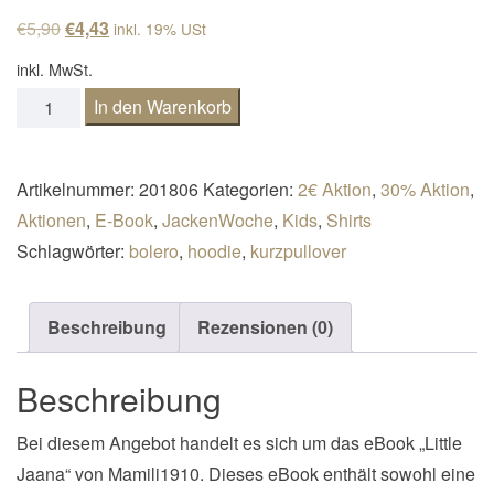
n
Ursprünglicher Preis war: €5,90
Aktueller Preis ist: €4,43.
€
5,90
€
4,43
inkl. 19% USt
a
inkl. MwSt.
v
Kurzpulli / Kurzjacke Little Jaana Gr. 98-164 Menge
In den Warenkorb
i
g
a
Artikelnummer:
201806
Kategorien:
2€ Aktion
,
30% Aktion
,
t
Aktionen
,
E-Book
,
JackenWoche
,
Kids
,
Shirts
i
Schlagwörter:
bolero
,
hoodie
,
kurzpullover
o
n
Beschreibung
Rezensionen (0)
Beschreibung
Bei diesem Angebot handelt es sich um das eBook „Little
Jaana“ von Mamili1910. Dieses eBook enthält sowohl eine