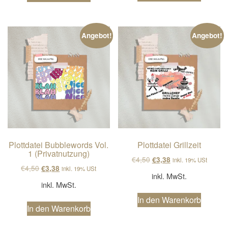
Angebot!
Angebot!
Plottdatei Bubblewords Vol.
Plottdatei Grillzeit
1 (Privatnutzung)
Ursprünglicher Preis wa
Aktueller Preis ist
€
4,50
€
3,38
inkl. 19% USt
Ursprünglicher Preis war: €4,50
Aktueller Preis ist: €3,38.
€
4,50
€
3,38
inkl. 19% USt
inkl. MwSt.
inkl. MwSt.
In den Warenkorb
In den Warenkorb