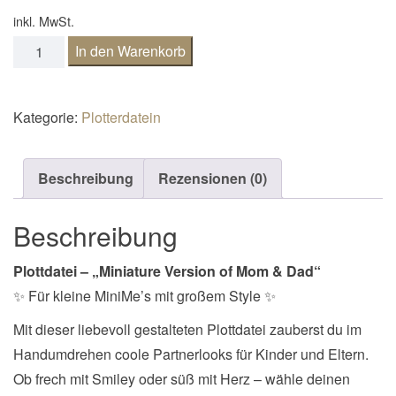
n
inkl. MwSt.
a
Plottdatei MiniMe Menge
In den Warenkorb
v
i
g
Kategorie:
Plotterdatein
a
t
Beschreibung
Rezensionen (0)
i
o
Beschreibung
n
Plottdatei – „Miniature Version of Mom & Dad“
✨ Für kleine MiniMe’s mit großem Style ✨
Mit dieser liebevoll gestalteten Plottdatei zauberst du im
Handumdrehen coole Partnerlooks für Kinder und Eltern.
Ob frech mit Smiley oder süß mit Herz – wähle deinen