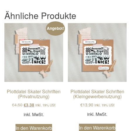
Ähnliche Produkte
Angebot!
Plottdatei Skater Schriften
Plottdatei Skater Schriften
(Privatnutzung)
(Kleingewerbenutzung)
Ursprünglicher Preis war: €4,50
Aktueller Preis ist: €3,38.
€
4,50
€
13,90
€
3,38
inkl. 19% USt
inkl. 19% USt
inkl. MwSt.
inkl. MwSt.
In den Warenkorb
In den Warenkorb