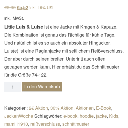
n
Ursprünglicher Preis war: €6,90
Aktueller Preis ist: €5,52.
€
6,90
€
5,52
inkl. 19% USt
a
inkl. MwSt.
v
Little Luis & Luise
ist eine Jacke mit Kragen & Kapuze.
i
Die Kombination ist genau das Richtige für kühle Tage.
g
Und natürlich ist es so auch ein absoluter Hingucker.
a
Luis(e) ist eine Raglanjacke mit seitlichem Reißverschluss.
t
Der aber durch seinen breiten Untertritt auch offen
i
getragen werden kann. Hier erhälst du das Schnittmuster
o
für die Größe 74-122.
n
Sweatjacke Little Luis(e) Gr.74-122 Menge
In den Warenkorb
Kategorien:
2€ Aktion
,
30% Aktion
,
Aktionen
,
E-Book
,
JackenWoche
Schlagwörter:
e-book
,
hoodie
,
jacke
,
Kids
,
mamili1910
,
reißverschluss
,
schnittmuster