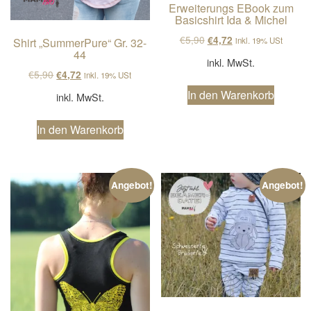
Erweiterungs EBook zum
Basicshirt Ida & Michel
Ursprünglicher Preis wa
Aktueller Preis ist
€
5,90
€
4,72
inkl. 19% USt
Shirt „SummerPure“ Gr. 32-
44
inkl. MwSt.
Ursprünglicher Preis war: €5,90
Aktueller Preis ist: €4,72.
€
5,90
€
4,72
inkl. 19% USt
In den Warenkorb
inkl. MwSt.
In den Warenkorb
Angebot!
Angebot!