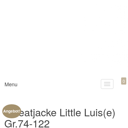
Mamili1910
0
Menu
T
o
g
Sweatjacke Little Luis(e)
g
Angebot!
l
Gr.74-122
e