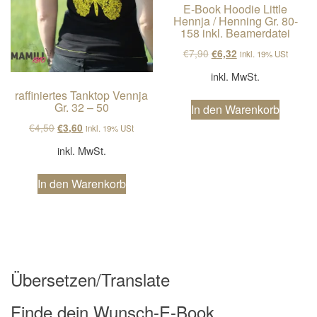
E-Book Hoodie Little
Hennja / Henning Gr. 80-
158 inkl. Beamerdatei
Ursprünglicher Preis wa
Aktueller Preis ist
€
7,90
€
6,32
inkl. 19% USt
inkl. MwSt.
raffiniertes Tanktop Vennja
Gr. 32 – 50
In den Warenkorb
Ursprünglicher Preis war: €4,50
Aktueller Preis ist: €3,60.
€
4,50
€
3,60
inkl. 19% USt
inkl. MwSt.
In den Warenkorb
Übersetzen/Translate
Finde dein Wunsch-E-Book