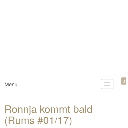
Mamili1910
0
Menu
T
o
g
Ronnja kommt bald
g
(Rums #01/17)
l
e