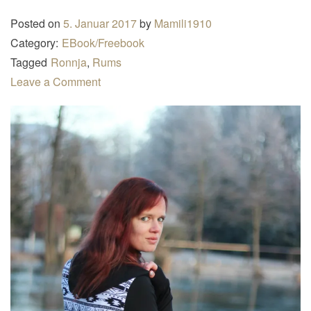
n
Posted on
5. Januar 2017
by
Mamili1910
a
Category:
EBook/Freebook
v
Tagged
Ronnja
,
Rums
i
Leave a Comment
g
a
t
i
o
n