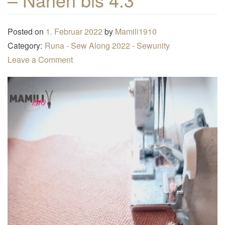
n
a
Posted on
1. Februar 2022
by
Mamili1910
v
Category:
Runa - Sew Along 2022 - Sewunity
i
Leave a Comment
g
a
t
i
o
n