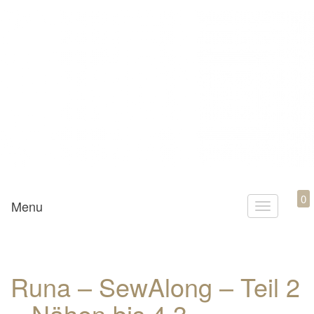
Mamili1910
0
Menu
T
o
g
g
Runa – SewAlong – Teil 2
l
– Nähen bis 4.3
e