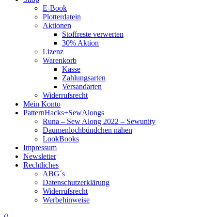
E-Book
Plotterdatein
Aktionen
Stoffreste verwerten
30% Aktion
Lizenz
Warenkorb
Kasse
Zahlungsarten
Versandarten
Widerrufsrecht
Mein Konto
PatternHacks+SewAlongs
Runa – Sew Along 2022 – Sewunity
Daumenlochbündchen nähen
LookBooks
Impressum
Newsletter
Rechtliches
ABG´s
Datenschutzerklärung
Widerrufsrecht
Werbehinweise
0