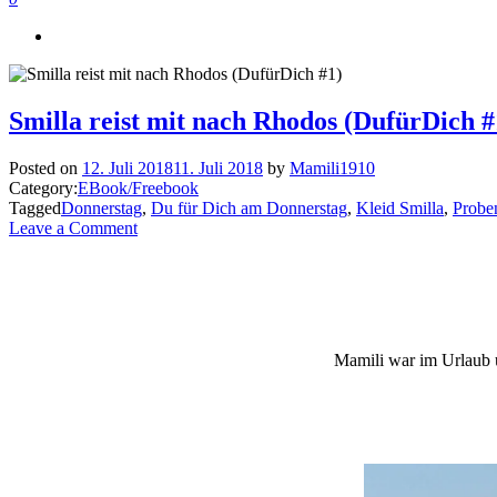
Smilla reist mit nach Rhodos (DufürDich #
Posted on
12. Juli 2018
11. Juli 2018
by
Mamili1910
Category:
EBook/Freebook
Tagged
Donnerstag
,
Du für Dich am Donnerstag
,
Kleid Smilla
,
Probe
Leave a Comment
Mamili war im Urlaub u