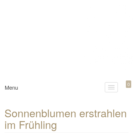
Mamili1910
0
Menu
T
o
g
Sonnenblumen erstrahlen
g
im Frühling
l
e