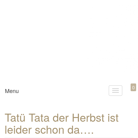
Mamili1910
0
Menu
T
o
g
Tatü Tata der Herbst ist
g
leider schon da….
l
e