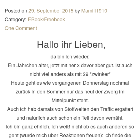
n
Posted on
29. September 2015
by
Mamili1910
a
Category:
EBook/Freebook
v
One Comment
i
Hallo ihr Lieben,
g
a
da bin ich wieder.
t
Ein Jährchen älter, jetzt mit ner 3 davor aber gut. Ist auch
i
nicht viel anders als mit 29 *zwinker*
o
Heute geht es wie vergangenen Donnerstag nochmal
n
zurück in den Sommer nur das heut der Zwerg im
Mittelpunkt steht.
Auch ich hab damals von Stoffwelten den Traffic ergattert
und natürlich auch schon ein Teil davon vernäht.
Ich bin ganz ehrlich, ich weiß nicht ob es auch anderen so
geht (würde mich über Reaktionen freuen): ich finde die