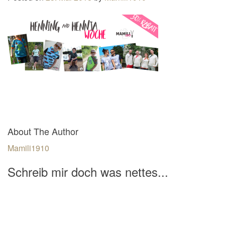
n
a
v
i
g
a
t
i
o
About The Author
n
Mamili1910
Schreib mir doch was nettes...