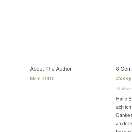
About The Author
8 Com
Mamili1910
Conny 
13. Nove
Hallo El
ach ich
Danke f
Ja der S
bekomm