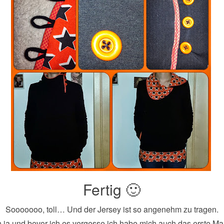
Fertig 🙂
Sooooooo, toll… Und der Jersey ist so angenehm zu tragen.
 ja und bevor ich es vergesse ich habe mich auch das erste Ma