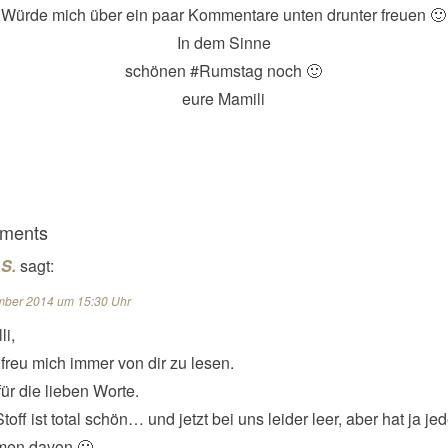
Würde mich über ein paar Kommentare unten drunter freuen 🙂
In dem Sinne
schönen #Rumstag noch 🙂
eure Mamili
ments
S.
sagt:
mber 2014 um 15:30 Uhr
li,
 freu mich immer von dir zu lesen.
ür die lieben Worte.
toff ist total schön… und jetzt bei uns leider leer, aber hat ja je
en davon 🙂