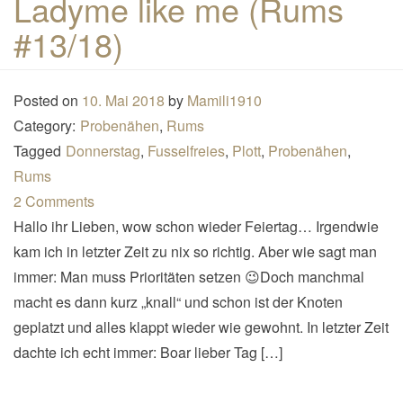
Ladyme like me (Rums
n
#13/18)
a
v
i
Posted on
10. Mai 2018
by
Mamili1910
g
Category:
Probenähen
,
Rums
a
Tagged
Donnerstag
,
Fusselfreies
,
Plott
,
Probenähen
,
t
Rums
i
2 Comments
o
Hallo ihr Lieben, wow schon wieder Feiertag… Irgendwie
n
kam ich in letzter Zeit zu nix so richtig. Aber wie sagt man
immer: Man muss Prioritäten setzen 😉Doch manchmal
macht es dann kurz „knall“ und schon ist der Knoten
geplatzt und alles klappt wieder wie gewohnt. In letzter Zeit
dachte ich echt immer: Boar lieber Tag […]