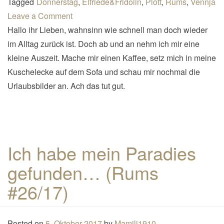
Tagged
Donnerstag
,
Elfriede&Fridolin
,
Plott
,
Rums
,
Vennja
Leave a Comment
Hallo ihr Lieben, wahnsinn wie schnell man doch wieder
im Alltag zurück ist. Doch ab und an nehm ich mir eine
kleine Auszeit. Mache mir einen Kaffee, setz mich in meine
Kuschelecke auf dem Sofa und schau mir nochmal die
Urlaubsbilder an. Ach das tut gut.
Ich habe mein Paradies
gefunden… (Rums
#26/17)
Posted on
5. Oktober 2017
by
Mamili1910