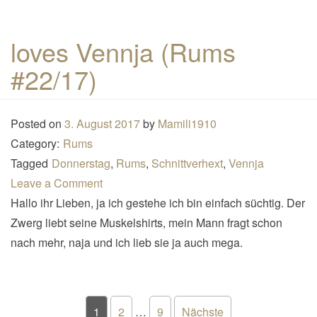
loves Vennja (Rums
#22/17)
Posted on
3. August 2017
by
Mamili1910
Category:
Rums
Tagged
Donnerstag
,
Rums
,
Schnittverhext
,
Vennja
Leave a Comment
Hallo ihr Lieben, ja ich gestehe ich bin einfach süchtig. Der
Zwerg liebt seine Muskelshirts, mein Mann fragt schon
nach mehr, naja und ich lieb sie ja auch mega.
Seitennummerierung der Beiträ
1
2
…
9
Nächste