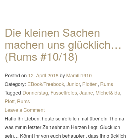
Die kleinen Sachen
machen uns glücklich…
(Rums #10/18)
Posted on
12. April 2018
by
Mamili1910
Category:
EBook/Freebook
,
Junior
,
Plotten
,
Rums
Tagged
Donnerstag
,
Fusselfreies
,
Jaane
,
Michel&Ida
,
Plott
,
Rums
Leave a Comment
Hallo ihr Lieben, heute schreib ich mal über ein Thema
was mir in letzter Zeit sehr am Herzen liegt. Glücklich
sein… Könnt ihr von euch behaupten, dass ihr glücklich