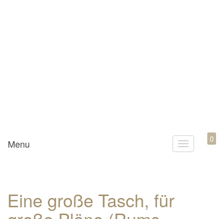
Mamili1910
0
Menu
T
o
g
g
Eine große Tasch, für
l
große Pläne (Rums
e