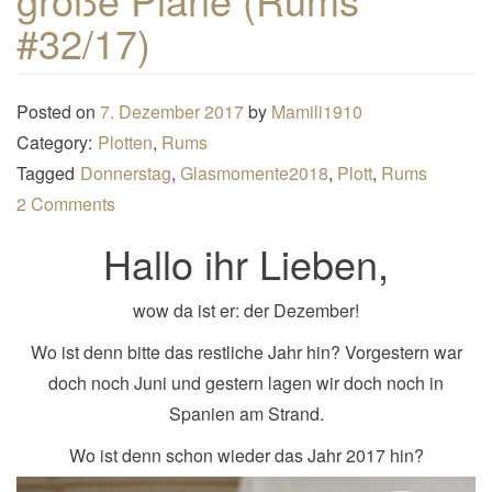
n
#32/17)
a
v
Posted on
7. Dezember 2017
by
Mamili1910
i
Category:
Plotten
,
Rums
g
Tagged
Donnerstag
,
Glasmomente2018
,
Plott
,
Rums
a
2 Comments
t
i
Hallo ihr Lieben,
o
n
wow da ist er: der Dezember!
Wo ist denn bitte das restliche Jahr hin? Vorgestern war
doch noch Juni und gestern lagen wir doch noch in
Spanien am Strand.
Wo ist denn schon wieder das Jahr 2017 hin?