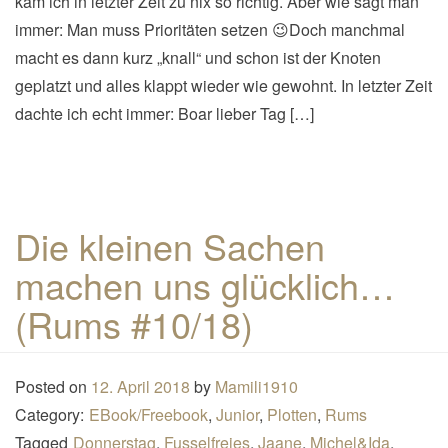
kam ich in letzter Zeit zu nix so richtig. Aber wie sagt man
immer: Man muss Prioritäten setzen 😉Doch manchmal
macht es dann kurz „knall“ und schon ist der Knoten
geplatzt und alles klappt wieder wie gewohnt. In letzter Zeit
dachte ich echt immer: Boar lieber Tag […]
Die kleinen Sachen
machen uns glücklich…
(Rums #10/18)
Posted on
12. April 2018
by
Mamili1910
Category:
EBook/Freebook
,
Junior
,
Plotten
,
Rums
Tagged
Donnerstag
,
Fusselfreies
,
Jaane
,
Michel&Ida
,