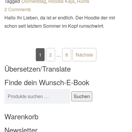
Tagged
Donnerstag
,
Hoodie Kaja
,
Rums
2 Comments
Hallo ihr Lieben, da ist er endlich. Der Hoodie der mir
schon seit letztem Sommer im Kopf rumschwirrt.
Seitennummerierung der Beiträ
1
2
…
8
Nächste
Übersetzen/Translate
Finde dein Wunsch-E-Book
Suchen nach:
Suchen
Warenkorb
Newsletter