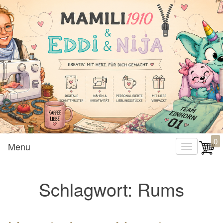
Mamili1910
0
Menu
T
o
g
Schlagwort:
Rums
g
l
e