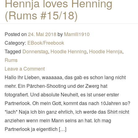
Hennja loves Henning
n
(Rums #15/18)
a
v
i
Posted on
24. Mai 2018
by
Mamili1910
g
Category:
EBook/Freebook
a
Tagged
Donnerstag
,
Hoodie Henning
,
Hoodie Hennja
,
t
Rums
i
Leave a Comment
o
Hallo ihr Lieben, waaaaaa, das gab es schon lang nicht
n
mehr. Ein Pärchen-Shooting und der Zwerg hat
fotografiert. Und absolute Neuheit, es ist unser erster
Partnerlook. Oh mein Gott, kommt das nach 10Jahren so?
*lach* Naja ich bin ganz ehrlich, ich werde das Shirt nicht
anziehen wenn mein Mann seins an hat. Ich mag
Partnerlook ja eigentlich […]