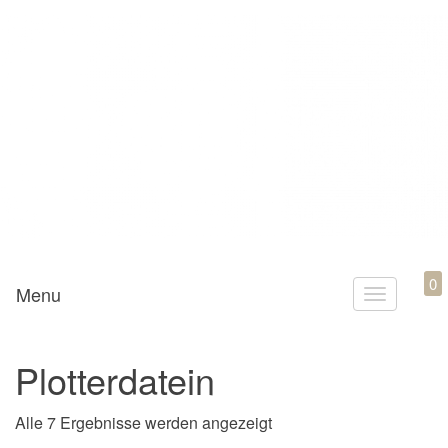
Mamili1910
0
Menu
T
o
g
Plotterdatein
g
l
Nach Aktualität sortiert
Alle 7 Ergebnisse werden angezeigt
e