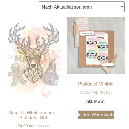
n
a
v
i
g
a
t
i
o
n
Plottdatei MiniMe
€
4,50
inkl. 19% USt
inkl. MwSt.
Mamili´s Winterzauber –
In den Warenkorb
Plottdatei-Set
€
4,90
inkl. 19% USt