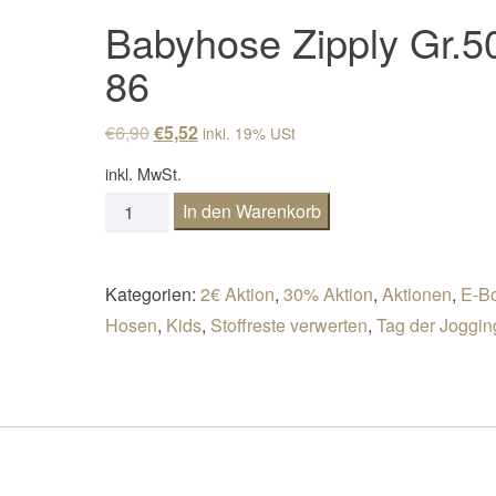
Babyhose Zipply Gr.5
86
Ursprünglicher Preis war: €6,90
Aktueller Preis ist: €5,52.
€
6,90
€
5,52
inkl. 19% USt
inkl. MwSt.
Babyhose Zipply Gr.50-86 Menge
In den Warenkorb
Kategorien:
2€ Aktion
,
30% Aktion
,
Aktionen
,
E-B
Hosen
,
Kids
,
Stoffreste verwerten
,
Tag der Joggi