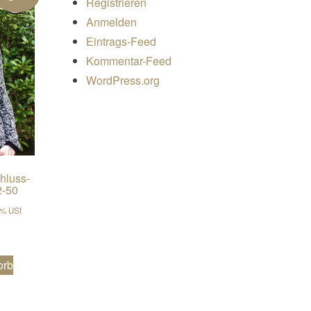
Registrieren
Anmelden
Eintrags-Feed
Kommentar-Feed
WordPress.org
hluss-
2-50
er Preis war: €6,90
er Preis ist: €5,52.
9% USt
orb