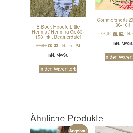
Sommershorts Zi
86-164
E-Book Hoodie Little
Hennja / Henning Gr. 80-
Ursprüngli
Aktue
€
6,90
€
5,52
inkl.
158 inkl. Beamerdatei
inkl. MwSt
Ursprünglicher Preis war: €7,90
Aktueller Preis ist: €6,32.
€
7,90
€
6,32
inkl. 19% USt
inkl. MwSt.
In den Waren
In den Warenkorb
Ähnliche Produkte
Angebot!