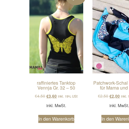
raffiniertes Tanktop
Patchwork-Schal
Vennja Gr. 32 – 50
für Mama und
Ursprünglicher Preis war: €4,50
Aktueller Preis ist: €3,60.
Ursprüngli
Aktue
€
4,50
€
2,50
€
3,60
€
2,00
inkl. 19% USt
inkl.
inkl. MwSt.
inkl. MwSt
In den Warenkorb
In den Waren