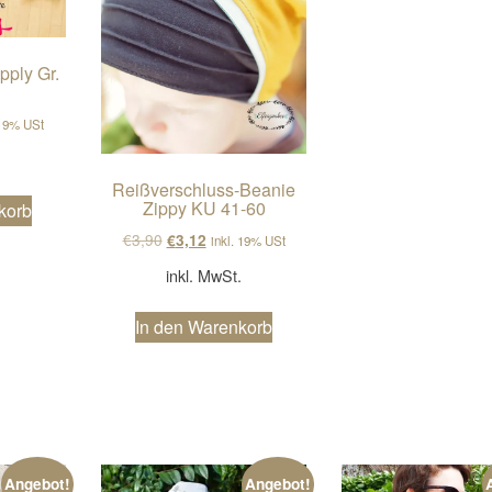
pply Gr.
cher Preis war: €6,90
ller Preis ist: €5,52.
 19% USt
.
Reißverschluss-Beanie
Zippy KU 41-60
korb
Ursprünglicher Preis war: €3,90
Aktueller Preis ist: €3,12.
€
3,90
€
3,12
inkl. 19% USt
inkl. MwSt.
In den Warenkorb
Angebot!
Angebot!