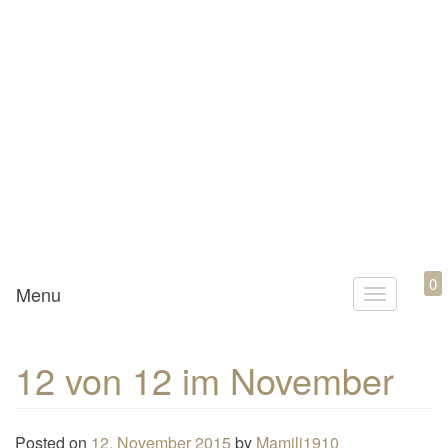
Mamili1910
0
Menu
T
o
g
12 von 12 im November
g
l
e
Posted on
12. November 2015
by
Mamili1910