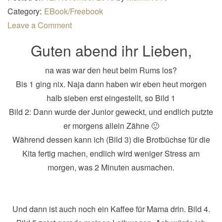
n
Category:
EBook/Freebook
a
Leave a Comment
v
Guten abend ihr Lieben,
i
g
na was war den heut beim Rums los?
a
Bis 1 ging nix. Naja dann haben wir eben heut morgen
t
halb sieben erst eingestellt, so Bild 1
i
Bild 2: Dann wurde der Junior geweckt, und endlich putzte
o
er morgens allein Zähne 🙂
n
Während dessen kann ich (Bild 3) die Brotbüchse für die
Kita fertig machen, endlich wird weniger Stress am
morgen, was 2 Minuten ausmachen.
Und dann ist auch noch ein Kaffee für Mama drin. Bild 4.