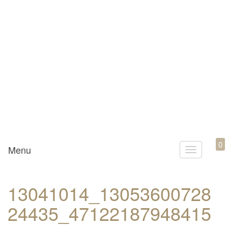
Mamili1910
0
Menu
T
o
g
13041014_13053600728
g
24435_47122187948415
l
e