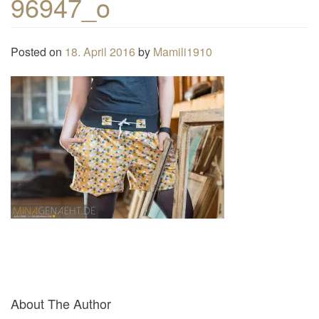
96947_o
n
a
Posted on
18. April 2016
by
Mamili1910
v
i
g
a
t
i
o
n
About The Author