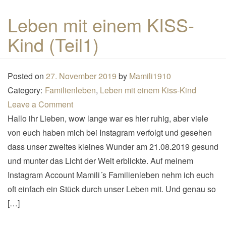
n
Leben mit einem KISS-
a
Kind (Teil1)
v
i
g
Posted on
27. November 2019
by
Mamili1910
a
Category:
Familienleben
,
Leben mit einem Kiss-Kind
t
Leave a Comment
i
Hallo ihr Lieben, wow lange war es hier ruhig, aber viele
o
von euch haben mich bei Instagram verfolgt und gesehen
n
dass unser zweites kleines Wunder am 21.08.2019 gesund
und munter das Licht der Welt erblickte. Auf meinem
Instagram Account Mamili´s Familienleben nehm ich euch
oft einfach ein Stück durch unser Leben mit. Und genau so
[…]