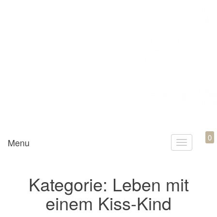
Mamili1910
0
Menu
T
o
g
Kategorie:
Leben mit
g
einem Kiss-Kind
l
e