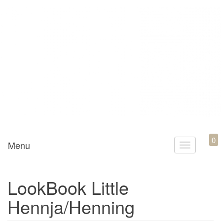
Mamili1910
0
Menu
T
o
g
LookBook Little
g
Hennja/Henning
l
e