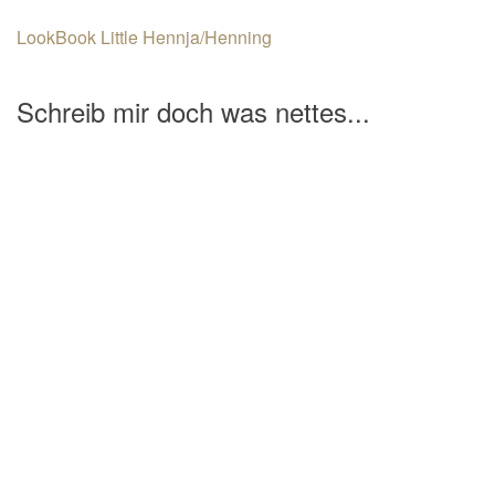
n
LookBook Little Hennja/Henning
a
v
Schreib mir doch was nettes...
i
g
a
t
i
o
n