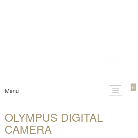
Mamili1910
0
Menu
T
o
g
OLYMPUS DIGITAL
g
CAMERA
l
e