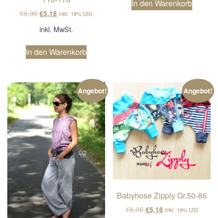
In den Warenkorb
Ursprünglicher Preis war: €6,90
Aktueller Preis ist: €5,18.
€
6,90
€
5,18
inkl. 19% USt
inkl. MwSt.
In den Warenkorb
Angebot!
Angebot!
Babyhose Zipply Gr.50-86
Ursprünglicher Preis wa
Aktueller Preis ist
€
6,90
€
5,18
inkl. 19% USt