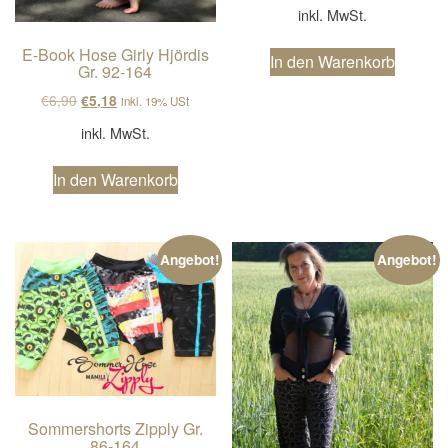
inkl. MwSt.
E-Book Hose Girly Hjördis
In den Warenkorb
Gr. 92-164
Ursprünglicher Preis war: €6,90
Aktueller Preis ist: €5,18.
€
6,90
€
5,18
inkl. 19% USt
inkl. MwSt.
In den Warenkorb
Angebot!
Angebot!
Sommershorts Zipply Gr.
86-164