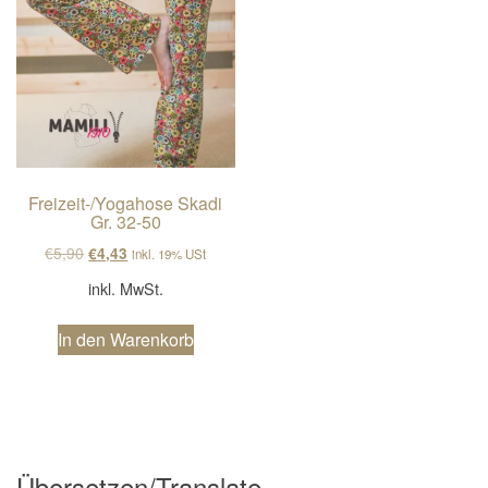
Freizeit-/Yogahose Skadi
Gr. 32-50
Ursprünglicher Preis war: €5,90
Aktueller Preis ist: €4,43.
€
5,90
€
4,43
inkl. 19% USt
inkl. MwSt.
In den Warenkorb
Übersetzen/Translate