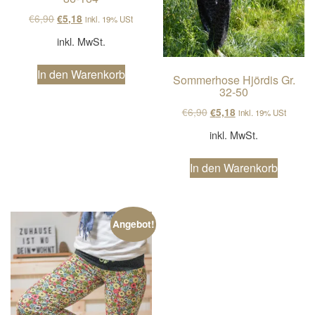
Ursprünglicher Preis war: €6,90
Aktueller Preis ist: €5,18.
€
6,90
€
5,18
inkl. 19% USt
inkl. MwSt.
In den Warenkorb
Sommerhose Hjördis Gr.
32-50
Ursprünglicher Preis wa
Aktueller Preis ist
€
6,90
€
5,18
inkl. 19% USt
inkl. MwSt.
In den Warenkorb
Angebot!