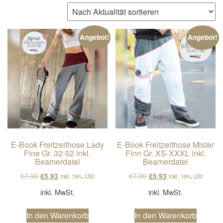
n
a
v
Angebot!
Angebot!
i
g
a
t
i
o
n
E-Book Freitzeithose Lady
E-Book Freitzeithose Mister
Fine Gr. 32-52 inkl.
Finn Gr. XS-XXXL inkl.
Beamerdatei
Beamerdatei
Ursprünglicher Preis war: €7,90
Aktueller Preis ist: €5,93.
Ursprünglicher Preis wa
Aktueller Preis ist
€
7,90
€
7,90
€
5,93
€
5,93
inkl. 19% USt
inkl. 19% USt
inkl. MwSt.
inkl. MwSt.
In den Warenkorb
In den Warenkorb