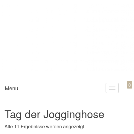
Mamili1910
0
Menu
T
o
g
Tag der Jogginghose
g
l
Nach Aktualität sortiert
Alle 11 Ergebnisse werden angezeigt
e