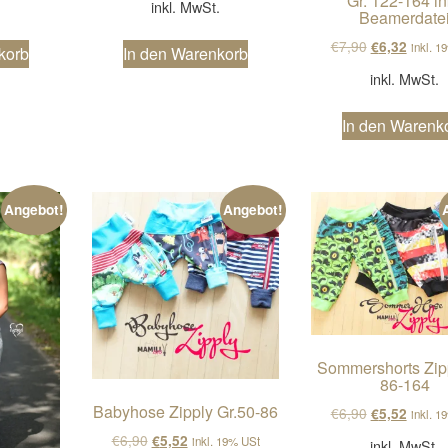
Gr. 122-164 in
.
inkl. MwSt.
Beamerdate
Ursprünglich
Aktuell
€
7,90
€
6,32
inkl. 1
korb
In den Warenkorb
inkl. MwSt.
In den Warenk
Angebot!
Angebot!
Sommershorts Zipp
86-164
Babyhose Zipply Gr.50-86
Ursprünglich
Aktuell
€
6,90
€
5,52
inkl. 1
Ursprünglicher Preis war: €6,90
Aktueller Preis ist: €5,52.
€
6,90
€
5,52
inkl. 19% USt
inkl. MwSt.