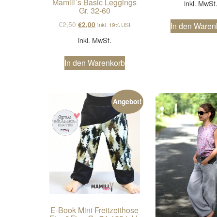
Mamili´s Basic Leggings
inkl. MwSt
Gr. 32-60
Ursprünglicher Preis war: €2,50
Aktueller Preis ist: €2,00.
€
2,50
€
2,00
In den Waren
inkl. 19% USt
inkl. MwSt.
In den Warenkorb
Angebot!
E-Book Mini Freitzeithose