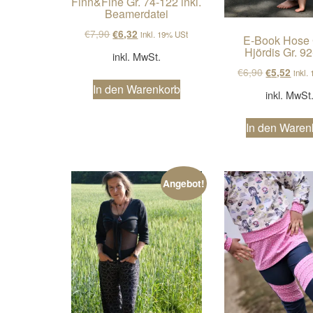
Finn&Fine Gr. 74-122 inkl.
Beamerdatei
Ursprünglicher Preis war: €7,90
Aktueller Preis ist: €6,32.
€
7,90
€
6,32
inkl. 19% USt
E-Book Hose 
Hjördis Gr. 9
inkl. MwSt.
Ursprüngli
Aktue
€
6,90
€
5,52
inkl.
In den Warenkorb
inkl. MwSt
In den Waren
Angebot!