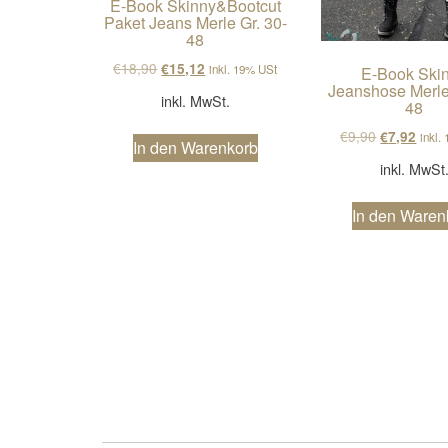
E-Book Skinny&Bootcut
Paket Jeans Merle Gr. 30-
48
Ursprünglicher Preis war: €18,90
Aktueller Preis ist: €15,12.
€
18,90
€
15,12
inkl. 19% USt
E-Book Ski
Jeanshose Merle
inkl. MwSt.
48
Ursprüngli
Aktue
€
9,90
€
7,92
inkl.
In den Warenkorb
inkl. MwSt
In den Waren