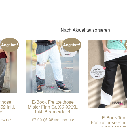
tät sortiert
Angebot!
Angebot!
ithose
E-Book Freitzeithose
52 inkl.
Mister Finn Gr. XS-XXXL
ei
inkl. Beamerdatei
E-Book Tee
cher Preis war: €7,90
ller Preis ist: €6,32.
Ursprünglicher Preis war: €7,90
Aktueller Preis ist: €6,32.
€
7,90
€
6,32
 19% USt
inkl. 19% USt
Freitzeithose Fin