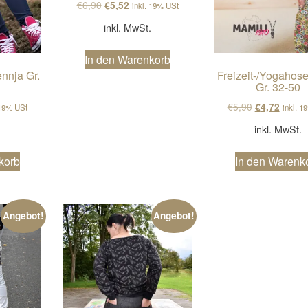
Ursprünglicher Preis war: €6,90
Aktueller Preis ist: €5,52.
€
6,90
€
5,52
inkl. 19% USt
inkl. MwSt.
In den Warenkorb
ennja Gr.
Freizeit-/Yogahos
Gr. 32-50
cher Preis war: €6,90
ller Preis ist: €5,52.
Ursprünglich
Aktuell
€
5,90
€
4,72
 19% USt
inkl. 1
.
inkl. MwSt.
korb
In den Warenk
Angebot!
Angebot!