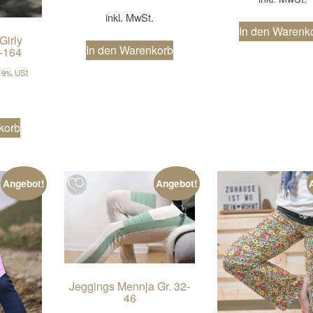
inkl. MwSt.
In den Warenk
Girly
In den Warenkorb
2-164
cher Preis war: €6,90
ller Preis ist: €5,52.
 19% USt
.
korb
Angebot!
Angebot!
Jeggings Mennja Gr. 32-
46