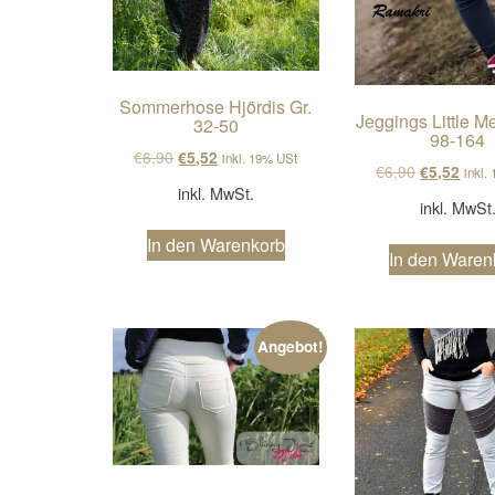
Sommerhose Hjördis Gr.
Jeggings Little M
32-50
98-164
Ursprünglicher Preis war: €6,90
Aktueller Preis ist: €5,52.
€
6,90
€
5,52
inkl. 19% USt
Ursprüngli
Aktue
€
6,90
€
5,52
inkl.
inkl. MwSt.
inkl. MwSt
In den Warenkorb
In den Waren
Angebot!