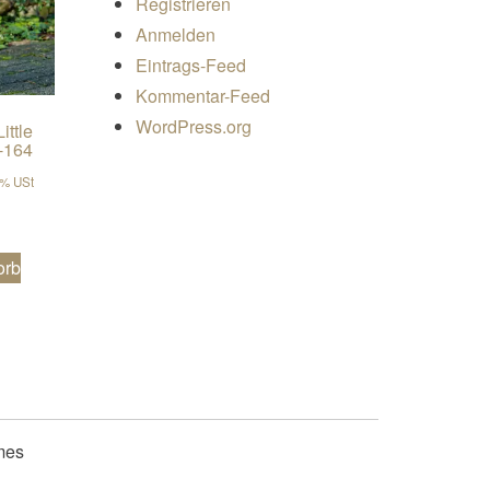
Registrieren
Anmelden
Eintrags-Feed
Kommentar-Feed
WordPress.org
ittle
0-164
er Preis war: €6,90
er Preis ist: €5,52.
9% USt
orb
mes