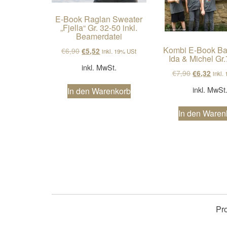
E-Book Raglan Sweater
„Fjella“ Gr. 32-50 inkl.
Beamerdatei
Kombi E-Book Bas
Ursprünglicher Preis war: €6,90
Aktueller Preis ist: €5,52.
€
6,90
€
5,52
inkl. 19% USt
Ida & Michel Gr
inkl. MwSt.
Ursprüngli
Aktue
€
7,90
€
6,32
inkl.
inkl. MwSt
In den Warenkorb
In den Waren
Pr