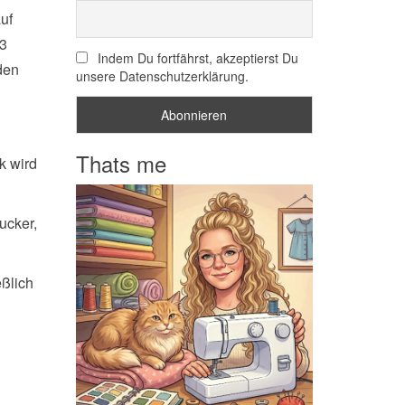
auf
 3
Indem Du fortfährst, akzeptierst Du
den
unsere Datenschutzerklärung.
Thats me
k wird
ucker,
eßlich