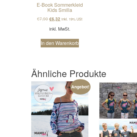
E-Book Sommerkleid
Kids Smilla
Ursprünglicher Preis war: €7,90
Aktueller Preis ist: €6,32.
€
7,90
€
6,32
inkl. 19% USt
inkl. MwSt.
In den Warenkorb
Ähnliche Produkte
Angebot!