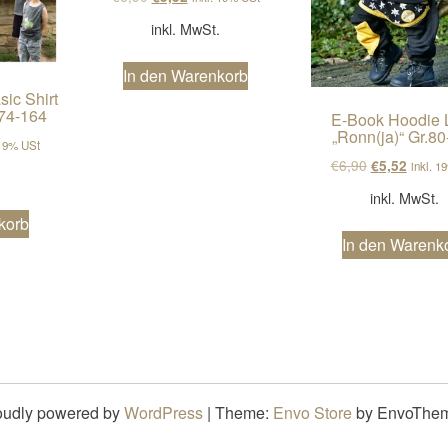
inkl. MwSt.
In den Warenkorb
ic Shirt
.74-164
E-Book Hoodie L
„Ronn(ja)“ Gr.8
cher Preis war: €7,90
ller Preis ist: €6,32.
 19% USt
Ursprünglich
Aktuell
€
6,90
€
5,52
inkl. 1
.
inkl. MwSt.
korb
In den Warenk
oudly powered by
WordPress
|
Theme:
Envo Store
by EnvoThe