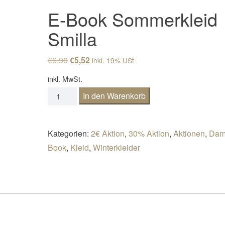
E-Book Sommerkleid
Smilla
Ursprünglicher Preis war: €6,90
Aktueller Preis ist: €5,52.
€
6,90
€
5,52
inkl. 19% USt
inkl. MwSt.
E-Book Sommerkleid Smilla Menge
In den Warenkorb
Kategorien:
2€ Aktion
,
30% Aktion
,
Aktionen
,
Dam
Book
,
Kleid
,
Winterkleider