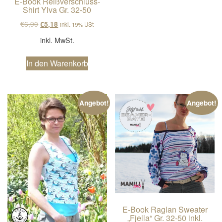
E-Book Reißverschluss-
Shirt Ylva Gr. 32-50
Ursprünglicher Preis war: €6,90
Aktueller Preis ist: €5,18.
€
6,90
€
5,18
inkl. 19% USt
inkl. MwSt.
In den Warenkorb
Angebot!
Angebot!
E-Book Raglan Sweater
„Fjella“ Gr. 32-50 inkl.