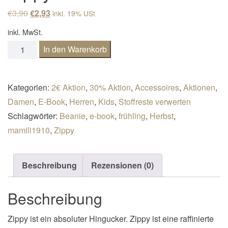
n
Ursprünglicher Preis war: €3,90
Aktueller Preis ist: €2,93.
€
3,90
€
2,93
inkl. 19% USt
a
inkl. MwSt.
v
Reißverschluss-Beanie Zippy KU 41-60 Menge
In den Warenkorb
i
g
a
Kategorien:
2€ Aktion
,
30% Aktion
,
Accessoires
,
Aktionen
,
t
Damen
,
E-Book
,
Herren
,
Kids
,
Stoffreste verwerten
i
Schlagwörter:
Beanie
,
e-book
,
frühling
,
Herbst
,
o
mamili1910
,
Zippy
n
Beschreibung
Rezensionen (0)
Beschreibung
Zippy ist ein absoluter Hingucker. Zippy ist eine raffinierte