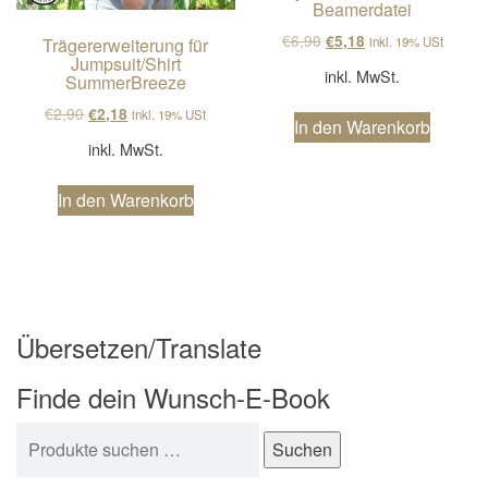
Beamerdatei
Ursprünglicher Preis wa
Aktueller Preis ist
€
6,90
€
5,18
Trägererweiterung für
inkl. 19% USt
Jumpsuit/Shirt
inkl. MwSt.
SummerBreeze
Ursprünglicher Preis war: €2,90
Aktueller Preis ist: €2,18.
€
2,90
€
2,18
inkl. 19% USt
In den Warenkorb
inkl. MwSt.
In den Warenkorb
Übersetzen/Translate
Finde dein Wunsch-E-Book
Suchen nach:
Suchen