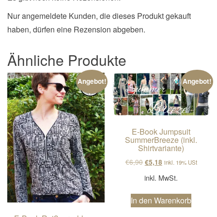
Nur angemeldete Kunden, die dieses Produkt gekauft
haben, dürfen eine Rezension abgeben.
Ähnliche Produkte
Angebot!
Angebot!
E-Book Jumpsuit
SummerBreeze (inkl.
Shirtvariante)
Ursprünglicher Preis wa
Aktueller Preis ist
€
6,90
€
5,18
inkl. 19% USt
inkl. MwSt.
In den Warenkorb