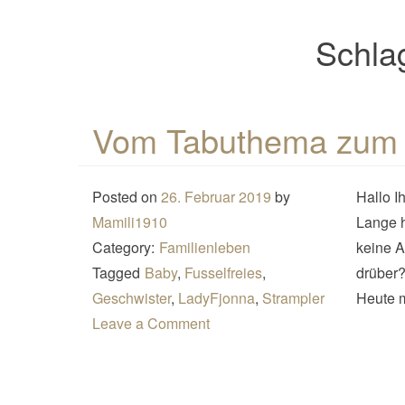
Schla
Vom Tabuthema zum
Posted on
26. Februar 2019
by
Hallo I
Mamili1910
Lange h
Category:
Familienleben
keine A
Tagged
Baby
,
Fusselfreies
,
drüber
Geschwister
,
LadyFjonna
,
Strampler
Heute m
Leave a Comment