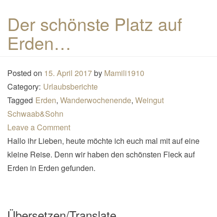
n
Der schönste Platz auf
a
Erden…
v
i
g
Posted on
15. April 2017
by
Mamili1910
a
Category:
Urlaubsberichte
t
Tagged
Erden
,
Wanderwochenende
,
Weingut
i
Schwaab&Sohn
o
Leave a Comment
n
Hallo ihr Lieben, heute möchte ich euch mal mit auf eine
kleine Reise. Denn wir haben den schönsten Fleck auf
Erden in Erden gefunden.
Übersetzen/Translate