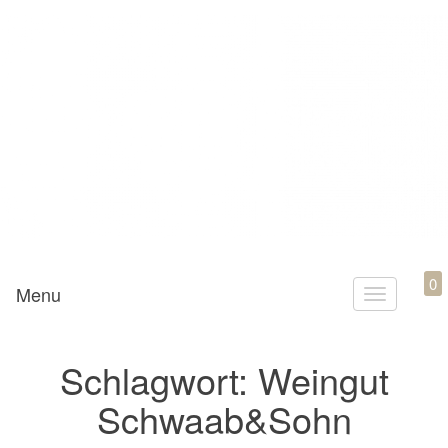
Mamili1910
0
Menu
T
o
g
Schlagwort:
Weingut
g
Schwaab&Sohn
l
e