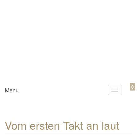
Mamili1910
0
Menu
T
o
g
g
Vom ersten Takt an laut
l
e