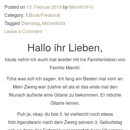
n
Posted on
13. Februar 2018
by
Mamili1910
a
Category:
EBook/Freebook
v
Tagged
Dienstag
,
Michel&Ida
i
Leave a Comment
g
Hallo ihr Lieben,
a
t
heute nehm ich euch mal wieder mit ins Familienleben von
i
Familie Mamili.
o
Tcha was soll ich sagen. Ich fang am Besten mal vorn an.
n
Mein Zwerg war 3Jahre alt als er das erste mal den
Wunsch äußerte eine Gitarre zu bekommen. Er möchte
Gitarre lernen.
Puh ja, okay, du bist 3. Ist vielleicht noch etwas
früh.
Irgendwann nach dem Zwerg seinem 3. Geburtstag