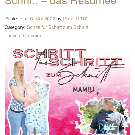
n
a
Posted on
18. Mai 2022
by
Mamili1910
v
Category:
Schritt für Schritt zum Schnitt
i
Leave a Comment
g
a
t
i
o
n