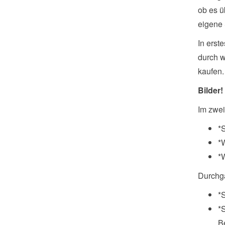
ob es ü
eigene 
In erst
durch w
kaufen.
Bilder!
Im zwei
*
*
*
Durchga
*
*
B