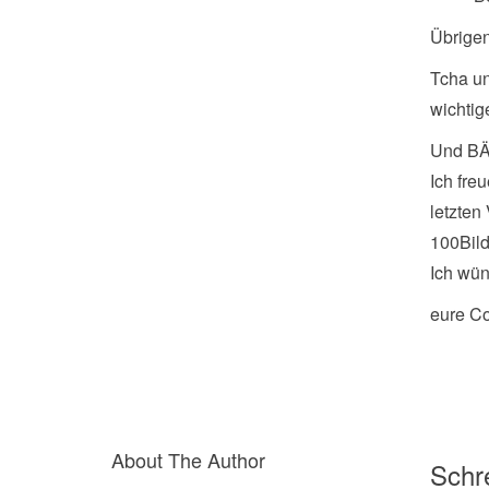
Übrigen
Tcha un
wichtig
Und BÄM
Ich fre
letzten
100Bild
Ich wü
eure C
About The Author
Schre