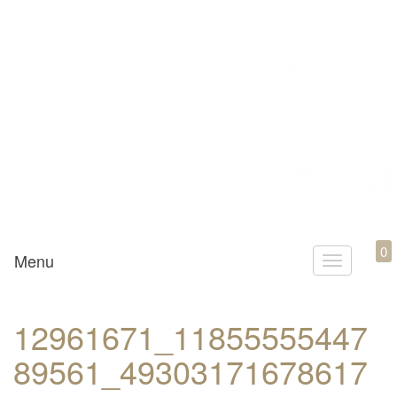
Mamili1910
0
Menu
T
o
g
12961671_11855555447
g
89561_49303171678617
l
e