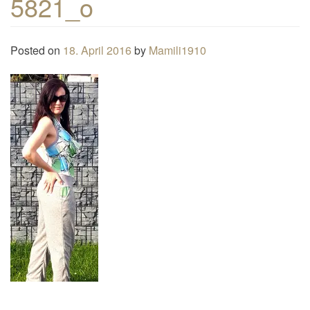
5821_o
n
a
Posted on
18. April 2016
by
Mamili1910
v
i
g
a
t
i
o
n