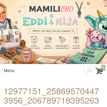
Mamili1910
0
Menu
T
o
g
12977151_25869570447
g
3956_206789718395263
l
e