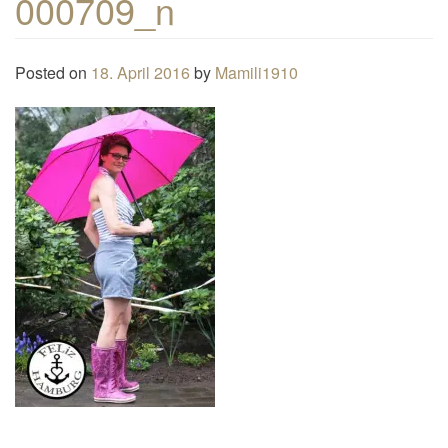
000709_n
n
a
Posted on
18. April 2016
by
Mamili1910
v
i
g
a
t
i
o
n