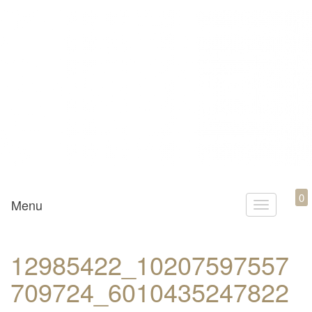
Mamili1910
0
Menu
T
o
g
12985422_10207597557
g
709724_6010435247822
l
e