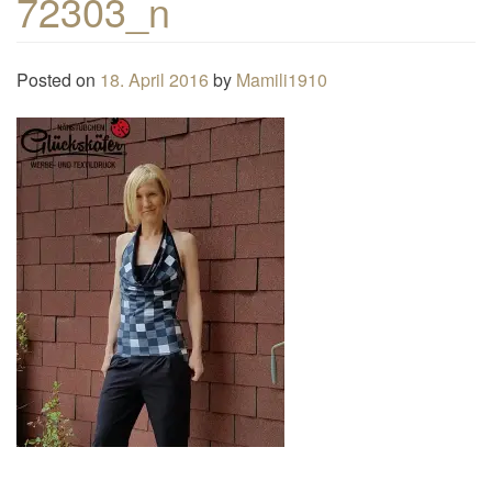
72303_n
n
a
Posted on
18. April 2016
by
Mamili1910
v
i
g
a
t
i
o
n