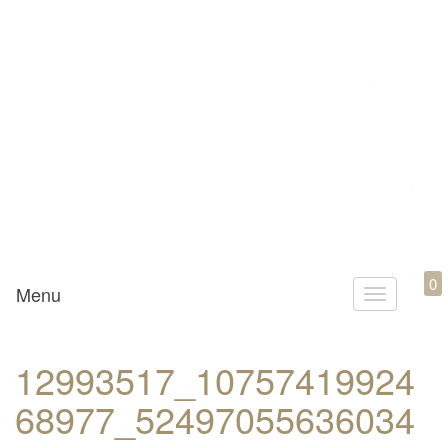
Mamili1910
0
Menu
T
o
g
12993517_10757419924
g
68977_52497055636034
l
e