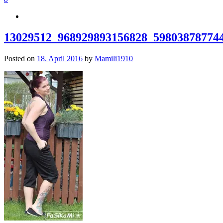
13029512_968929893156828_59803878774
Posted on
18. April 2016
by
Mamili1910