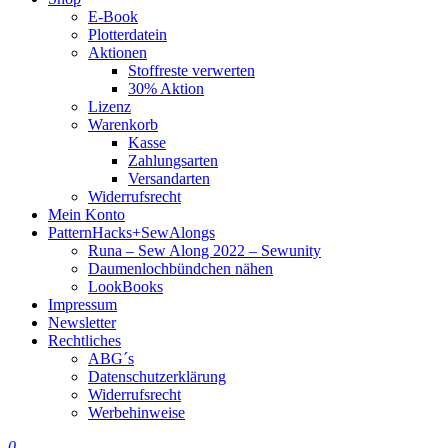
E-Book
Plotterdatein
Aktionen
Stoffreste verwerten
30% Aktion
Lizenz
Warenkorb
Kasse
Zahlungsarten
Versandarten
Widerrufsrecht
Mein Konto
PatternHacks+SewAlongs
Runa – Sew Along 2022 – Sewunity
Daumenlochbündchen nähen
LookBooks
Impressum
Newsletter
Rechtliches
ABG´s
Datenschutzerklärung
Widerrufsrecht
Werbehinweise
0