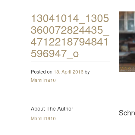
13041014_1305
360072824435_
4712218794841
596947_o
Posted on
18. April 2016
by
Mamili1910
About The Author
Schre
Mamili1910