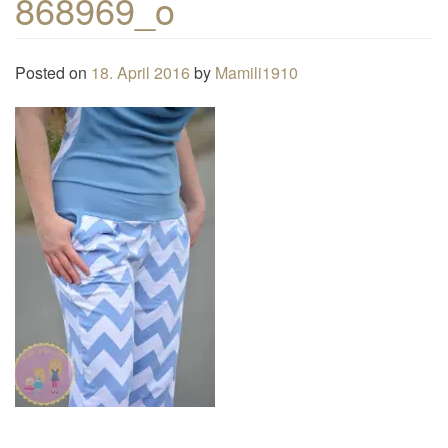
868969_o
n
a
Posted on
18. April 2016
by
Mamili1910
v
i
g
a
t
i
o
n