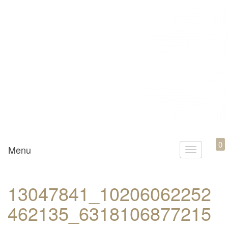
Mamili1910
0
Menu
T
o
g
13047841_10206062252
g
462135_6318106877215
l
e