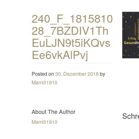
240_F_1815810
28_7BZDIV1Th
EuLJN9t5iKQvs
Ee6vkAlPvj
Posted on
30. Dezember 2018
by
Mamili1910
About The Author
Schre
Mamili1910